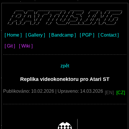
    ____  ___  ______________  _______   _____   ________

   / __ \/   |/_  __/_  __/ / / / ___/  /  _/ | / / ____/

  / /_/ / /| | / /   / / / / / /\__ \   / //  |/ / / __  

 / _, _/ ___ |/ /   / / / /_/ /___/ / _/ // /|  / /_/ /  

[ Home ]
[ Gallery ]
[ Bandcamp ]
[ PGP ]
[ Contact ]
[ Git ]
[ Wiki ]
zpět
Replika videokonektoru pro Atari ST
Publikováno: 10.02.2026
| Upraveno: 14.03.2026
[EN]
[CZ]